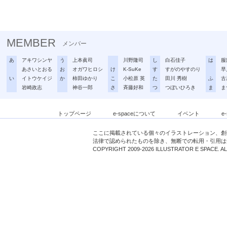
MEMBER
メンバー
あ
アキワシンヤ
う
上本眞司
川野隆司
し
白石佳子
は
服
あさいとおる
お
オガワヒロシ
け
K-SuKe
す
すがのやすのり
早
い
イトウケイジ
か
柿田ゆかり
こ
小松原 英
た
田川 秀樹
ふ
古
岩崎政志
神谷一郎
さ
斉藤好和
つ
つぼいひろき
ま
ま
トップページ
e-spaceについて
イベント
e
ここに掲載されている個々のイラストレーション、創
法律で認められたものを除き、無断での転用・引用は
COPYRIGHT 2009-2026 ILLUSTRATOR E SPACE. A