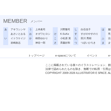
MEMBER
メンバー
あ
アキワシンヤ
う
上本眞司
川野隆司
し
白石佳子
は
服
あさいとおる
お
オガワヒロシ
け
K-SuKe
す
すがのやすのり
早
い
イトウケイジ
か
柿田ゆかり
こ
小松原 英
た
田川 秀樹
ふ
古
岩崎政志
神谷一郎
さ
斉藤好和
つ
つぼいひろき
ま
ま
トップページ
e-spaceについて
イベント
e
ここに掲載されている個々のイラストレーション、創
法律で認められたものを除き、無断での転用・引用は
COPYRIGHT 2009-2026 ILLUSTRATOR E SPACE. A