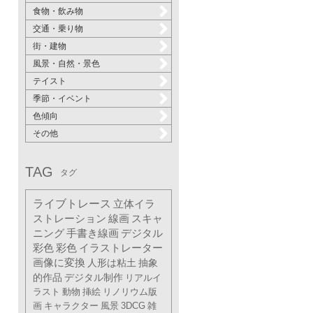
食物・飲み物
交通・乗り物
街・建物
風景・自然・景色
テイスト
季節・イベント
色傾向
その他
TAG
タグ
ライブトレース
立体イラ
ストレーション
線画
スキャ
ニング
手書き線画
デジタル
彩色
彩色
イラストレーター
画像に変換
人形は粘土
抽象
的作品
デジタル制作
リアルイ
ラスト
動物
挿絵
リノリウム版
画
キャラクター
風景
3DCG
雑