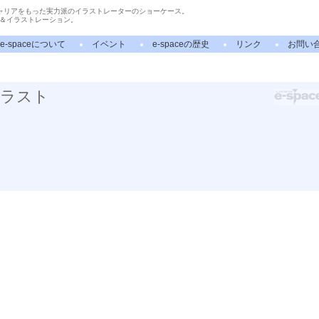
ャリアをもった実力派のイラストレーターのショーケース。
＆イラストレーション。
e-spaceについて
イベント
e-spaceの歴史
リンク
お問い
イラスト