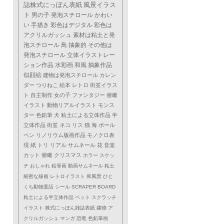
誌株式にっぽん表紙
風景イラス
ト
男の子
発泡スチロール
かわい
い
手描き
彩色はデジタル
彩色は
アクリルガッシュ
素材は粘土と発
泡スチロール
鳥
抽象的
その他は
発泡スチロール
立体イラストレー
ション作品
水彩画
和風
抽象作品
似顔絵
建物は発泡スチロール
カレン
ダー
つりねこ
絵本
レトロ
街並イラス
ト
自主制作
女の子
ファンタジー
俯瞰
イラスト
動物リアルイラスト
モンス
ター
色鉛筆
犬
粘土による立体作品
半
立体作品
街並
ネコ
リス
猫
海
ボール
ペン
リノリウム版画作品
モノクロ表
現
紙
トリ
リアル
サムネール
花
音楽
カット
俯瞰
クリスマス
ホラー
スケッ
チ
おしゃれ
鉛筆画
動画サムネール
粘土
細密な線画
レトロイラスト
和風景
ひと
くち動物童話
シール
SCRAPER BOARD
粘土による半立体作品
ペット
スクラッチ
イラスト
株式にっぽん雑誌表紙
建物
ア
クリルガッシュ
マンガ
恐竜
色鉛筆画