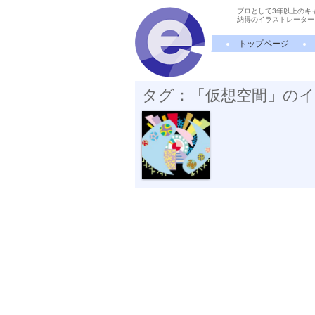
プロとして3年以上のキ
納得のイラストレーター
トップページ
タグ：「仮想空間」の
闇夜に見える...