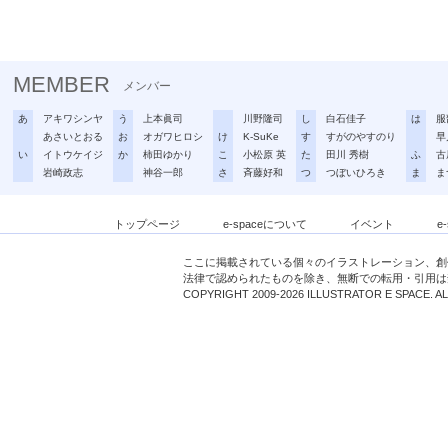
MEMBER
メンバー
あ
アキワシンヤ
う
上本眞司
川野隆司
し
白石佳子
は
服
あさいとおる
お
オガワヒロシ
け
K-SuKe
す
すがのやすのり
早
い
イトウケイジ
か
柿田ゆかり
こ
小松原 英
た
田川 秀樹
ふ
古
岩崎政志
神谷一郎
さ
斉藤好和
つ
つぼいひろき
ま
ま
トップページ
e-spaceについて
イベント
e
ここに掲載されている個々のイラストレーション、創
法律で認められたものを除き、無断での転用・引用は
COPYRIGHT 2009-2026 ILLUSTRATOR E SPACE. A