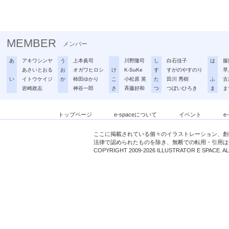
MEMBER
メンバー
あ
アキワシンヤ
う
上本眞司
川野隆司
し
白石佳子
は
服
あさいとおる
お
オガワヒロシ
け
K-SuKe
す
すがのやすのり
早
い
イトウケイジ
か
柿田ゆかり
こ
小松原 英
た
田川 秀樹
ふ
古
岩崎政志
神谷一郎
さ
斉藤好和
つ
つぼいひろき
ま
ま
トップページ
e-spaceについて
イベント
e
ここに掲載されている個々のイラストレーション、創
法律で認められたものを除き、無断での転用・引用は
COPYRIGHT 2009-2026 ILLUSTRATOR E SPACE. A