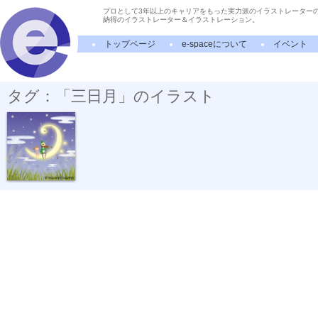
プロとして3年以上のキャリアをもった実力派のイラストレーター
納得のイラストレーター＆イラストレーション。
トップページ
e-spaceについて
イベント
タグ：「三日月」のイラスト
秋の夜長の虫...