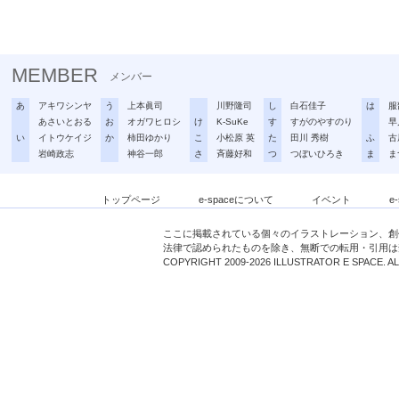
MEMBER
メンバー
あ
アキワシンヤ
う
上本眞司
川野隆司
し
白石佳子
は
服
あさいとおる
お
オガワヒロシ
け
K-SuKe
す
すがのやすのり
早
い
イトウケイジ
か
柿田ゆかり
こ
小松原 英
た
田川 秀樹
ふ
古
岩崎政志
神谷一郎
さ
斉藤好和
つ
つぼいひろき
ま
ま
トップページ
e-spaceについて
イベント
e
ここに掲載されている個々のイラストレーション、創
法律で認められたものを除き、無断での転用・引用は
COPYRIGHT 2009-2026 ILLUSTRATOR E SPACE. A