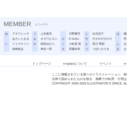
MEMBER
メンバー
あ
アキワシンヤ
う
上本眞司
川野隆司
し
白石佳子
は
服
あさいとおる
お
オガワヒロシ
け
K-SuKe
す
すがのやすのり
早
い
イトウケイジ
か
柿田ゆかり
こ
小松原 英
た
田川 秀樹
ふ
古
岩崎政志
神谷一郎
さ
斉藤好和
つ
つぼいひろき
ま
ま
トップページ
e-spaceについて
イベント
e
ここに掲載されている個々のイラストレーション、創
法律で認められたものを除き、無断での転用・引用は
COPYRIGHT 2009-2026 ILLUSTRATOR E SPACE. A