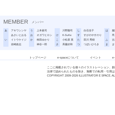
MEMBER
メンバー
あ
アキワシンヤ
う
上本眞司
川野隆司
し
白石佳子
は
服
あさいとおる
お
オガワヒロシ
け
K-SuKe
す
すがのやすのり
早
い
イトウケイジ
か
柿田ゆかり
こ
小松原 英
た
田川 秀樹
ふ
古
岩崎政志
神谷一郎
さ
斉藤好和
つ
つぼいひろき
ま
ま
トップページ
e-spaceについて
イベント
e
ここに掲載されている個々のイラストレーション、創
法律で認められたものを除き、無断での転用・引用は
COPYRIGHT 2009-2026 ILLUSTRATOR E SPACE. A