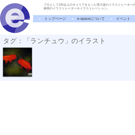
プロとして3年以上のキャリアをもった実力派のイラストレーター
納得のイラストレーター＆イラストレーション。
トップページ
e-spaceについて
イベント
タグ：「ランチュウ」のイラスト
金魚