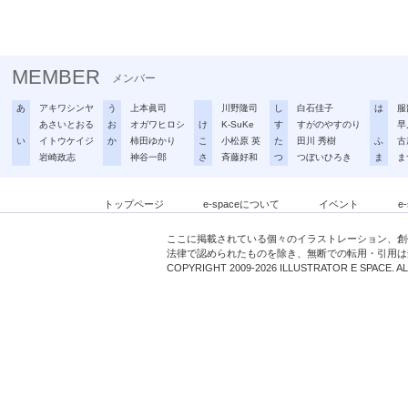
MEMBER
メンバー
あ
アキワシンヤ
う
上本眞司
川野隆司
し
白石佳子
は
服
あさいとおる
お
オガワヒロシ
け
K-SuKe
す
すがのやすのり
早
い
イトウケイジ
か
柿田ゆかり
こ
小松原 英
た
田川 秀樹
ふ
古
岩崎政志
神谷一郎
さ
斉藤好和
つ
つぼいひろき
ま
ま
トップページ
e-spaceについて
イベント
e
ここに掲載されている個々のイラストレーション、創
法律で認められたものを除き、無断での転用・引用は
COPYRIGHT 2009-2026 ILLUSTRATOR E SPACE. A