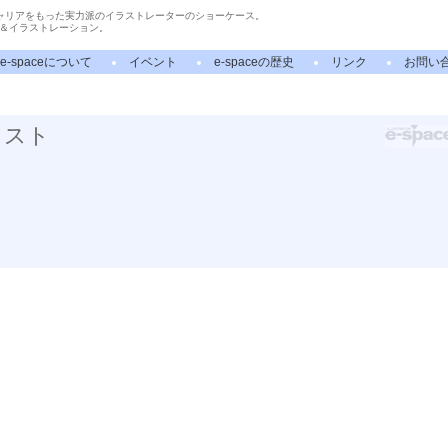
ャリアをもった実力派のイラストレーターのショーケース。
＆イラストレーション。
e-spaceについて
イベント
e-spaceの歴史
リンク
お問い
ラスト