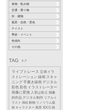
食物・飲み物
交通・乗り物
街・建物
風景・自然・景色
テイスト
季節・イベント
色傾向
その他
TAG
タグ
ライブトレース
立体イラ
ストレーション
線画
スキャ
ニング
手書き線画
デジタル
彩色
彩色
イラストレーター
画像に変換
人形は粘土
抽象
的作品
デジタル制作
リアルイ
ラスト
挿絵
動物
リノリウム版
画
キャラクター
風景
3DCG
雑