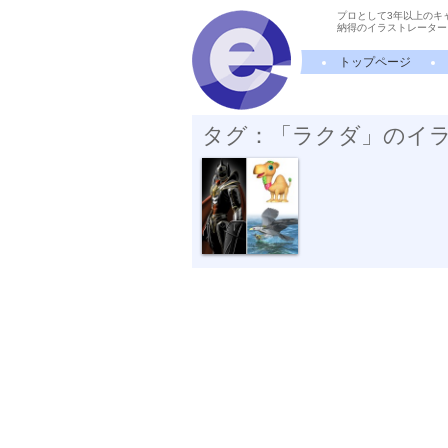
プロとして3年以上のキ
納得のイラストレーター
トップページ
タグ：「ラクダ」のイ
キャラクター3種