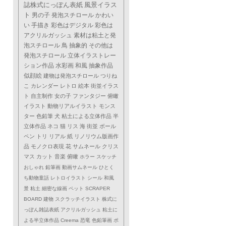
誌株式にっぽん表紙
風景イラス
ト
男の子
発泡スチロール
かわい
い
手描き
彩色はデジタル
彩色は
アクリルガッシュ
素材は粘土と発
泡スチロール
鳥
抽象的
その他は
発泡スチロール
立体イラストレー
ション作品
水彩画
和風
抽象作品
似顔絵
建物は発泡スチロール
つりね
こ
カレンダー
レトロ
絵本
街並イラス
ト
自主制作
女の子
ファンタジー
俯瞰
イラスト
動物リアルイラスト
モンス
ター
色鉛筆
犬
粘土による立体作品
半
立体作品
ネコ
猫
リス
海
街並
ボール
ペン
トリ
リアル
紙
リノリウム版画作
品
モノクロ表現
花
サムネール
クリス
マス
カット
音楽
俯瞰
ホラー
スケッチ
おしゃれ
鉛筆画
動画サムネール
ひとく
ち動物童話
レトロイラスト
シール
和風
景
粘土
細密な線画
ペット
SCRAPER
BOARD
建物
スクラッチイラスト
株式に
っぽん雑誌表紙
アクリルガッシュ
粘土に
よる半立体作品
Creema
恐竜
色鉛筆画
ポ