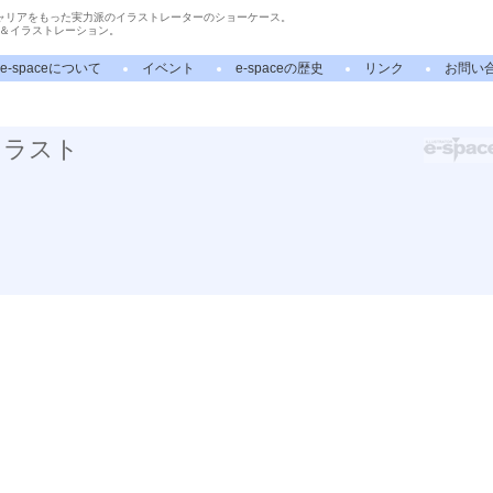
ャリアをもった実力派のイラストレーターのショーケース。
＆イラストレーション。
e-spaceについて
イベント
e-spaceの歴史
リンク
お問い
イラスト