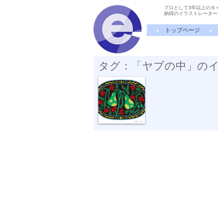
プロとして3年以上のキ
納得のイラストレーター
トップページ
タグ：「ヤブの中」の
ヤブの中