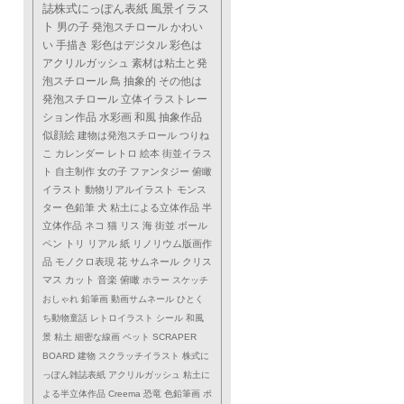
誌株式にっぽん表紙
風景イラス
ト
男の子
発泡スチロール
かわい
い
手描き
彩色はデジタル
彩色は
アクリルガッシュ
素材は粘土と発
泡スチロール
鳥
抽象的
その他は
発泡スチロール
立体イラストレー
ション作品
水彩画
和風
抽象作品
似顔絵
建物は発泡スチロール
つりね
こ
カレンダー
レトロ
絵本
街並イラス
ト
自主制作
女の子
ファンタジー
俯瞰
イラスト
動物リアルイラスト
モンス
ター
色鉛筆
犬
粘土による立体作品
半
立体作品
ネコ
猫
リス
海
街並
ボール
ペン
トリ
リアル
紙
リノリウム版画作
品
モノクロ表現
花
サムネール
クリス
マス
カット
音楽
俯瞰
ホラー
スケッチ
おしゃれ
鉛筆画
動画サムネール
ひとく
ち動物童話
レトロイラスト
シール
和風
景
粘土
細密な線画
ペット
SCRAPER
BOARD
建物
スクラッチイラスト
株式に
っぽん雑誌表紙
アクリルガッシュ
粘土に
よる半立体作品
Creema
恐竜
色鉛筆画
ポ