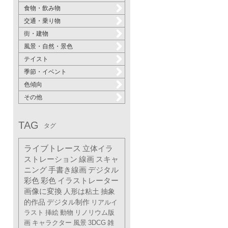
食物・飲み物
交通・乗り物
街・建物
風景・自然・景色
テイスト
季節・イベント
色傾向
その他
TAG
タグ
ライブトレース
立体イラ
ストレーション
線画
スキャ
ニング
手書き線画
デジタル
彩色
彩色
イラストレーター
画像に変換
人形は粘土
抽象
的作品
デジタル制作
リアルイ
ラスト
挿絵
動物
リノリウム版
画
キャラクター
風景
3DCG
雑