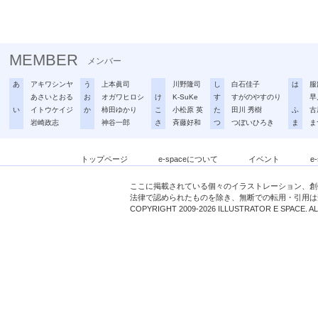
MEMBER
メンバー
あ
アキワシンヤ
う
上本眞司
川野隆司
し
白石佳子
は
服
あさいとおる
お
オガワヒロシ
け
K-SuKe
す
すがのやすのり
早
い
イトウケイジ
か
柿田ゆかり
こ
小松原 英
た
田川 秀樹
ふ
古
岩崎政志
神谷一郎
さ
斉藤好和
つ
つぼいひろき
ま
ま
トップページ
e-spaceについて
イベント
e
ここに掲載されている個々のイラストレーション、創
法律で認められたものを除き、無断での転用・引用は
COPYRIGHT 2009-2026 ILLUSTRATOR E SPACE. A