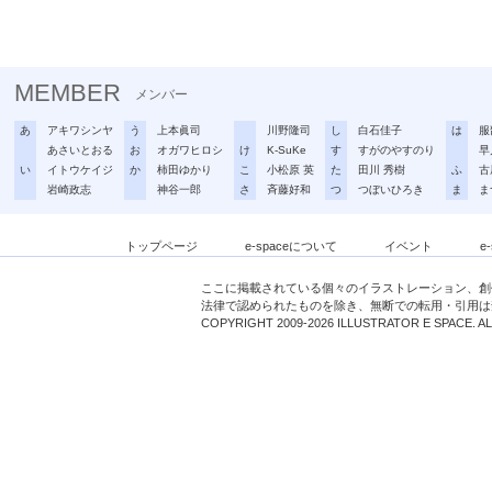
MEMBER
メンバー
あ
アキワシンヤ
う
上本眞司
川野隆司
し
白石佳子
は
服
あさいとおる
お
オガワヒロシ
け
K-SuKe
す
すがのやすのり
早
い
イトウケイジ
か
柿田ゆかり
こ
小松原 英
た
田川 秀樹
ふ
古
岩崎政志
神谷一郎
さ
斉藤好和
つ
つぼいひろき
ま
ま
トップページ
e-spaceについて
イベント
e
ここに掲載されている個々のイラストレーション、創
法律で認められたものを除き、無断での転用・引用は
COPYRIGHT 2009-2026 ILLUSTRATOR E SPACE. A