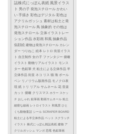
誌株式にっぽん表紙
風景イラス
ト
男の子
発泡スチロール
かわい
い
手描き
彩色はデジタル
彩色は
アクリルガッシュ
素材は粘土と発
泡スチロール
鳥
抽象的
その他は
発泡スチロール
立体イラストレー
ション作品
水彩画
和風
抽象作品
似顔絵
建物は発泡スチロール
カレン
ダー
つりねこ
絵本
レトロ
街並イラス
ト
自主制作
女の子
ファンタジー
俯瞰
イラスト
動物リアルイラスト
モンス
ター
色鉛筆
犬
粘土による立体作品
半
立体作品
街並
ネコ
リス
猫
海
ボール
ペン
リノリウム版画作品
モノクロ表
現
紙
トリ
リアル
サムネール
花
音楽
カット
俯瞰
クリスマス
ホラー
スケッ
チ
おしゃれ
鉛筆画
動画サムネール
粘土
細密な線画
レトロイラスト
和風景
ひと
くち動物童話
シール
SCRAPER BOARD
粘土による半立体作品
ペット
スクラッチ
イラスト
株式にっぽん雑誌表紙
建物
ア
クリルガッシュ
マンガ
恐竜
色鉛筆画