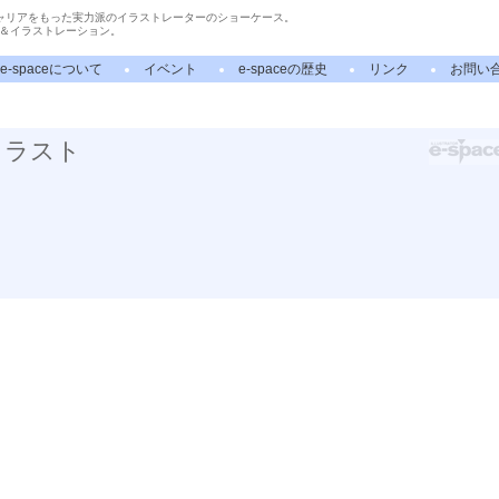
ャリアをもった実力派のイラストレーターのショーケース。
＆イラストレーション。
e-spaceについて
イベント
e-spaceの歴史
リンク
お問い
イラスト