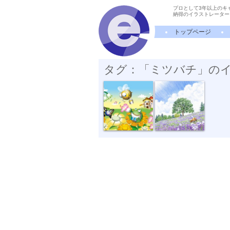
プロとして3年以上のキ
納得のイラストレーター
トップページ
タグ：「ミツバチ」の
アニ丸ランド...
ラベンダー畑...