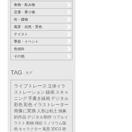
食物・飲み物
交通・乗り物
街・建物
風景・自然・景色
テイスト
季節・イベント
色傾向
その他
TAG
タグ
ライブトレース
立体イラ
ストレーション
線画
スキャ
ニング
手書き線画
デジタル
彩色
彩色
イラストレーター
画像に変換
人形は粘土
抽象
的作品
デジタル制作
リアルイ
ラスト
動物
挿絵
リノリウム版
画
キャラクター
風景
3DCG
雑