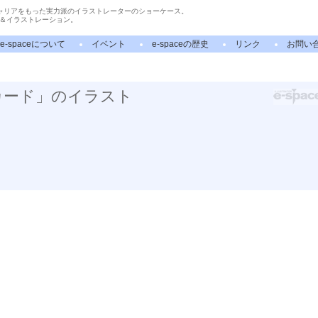
ャリアをもった実力派のイラストレーターのショーケース。
＆イラストレーション。
e-spaceについて
イベント
e-spaceの歴史
リンク
お問い
カード」のイラスト