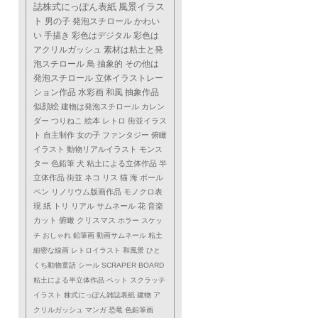
誌株式にっぽん表紙
風景イラス
ト
男の子
発泡スチロール
かわい
い
手描き
彩色はデジタル
彩色は
アクリルガッシュ
素材は粘土と発
泡スチロール
鳥
抽象的
その他は
発泡スチロール
立体イラストレー
ション作品
水彩画
和風
抽象作品
似顔絵
建物は発泡スチロール
カレン
ダー
つりねこ
絵本
レトロ
街並イラス
ト
自主制作
女の子
ファンタジー
俯瞰
イラスト
動物リアルイラスト
モンス
ター
色鉛筆
犬
粘土による立体作品
半
立体作品
街並
ネコ
リス
猫
海
ボール
ペン
リノリウム版画作品
モノクロ表
現
紙
トリ
リアル
サムネール
花
音楽
カット
俯瞰
クリスマス
ホラー
スケッ
チ
おしゃれ
鉛筆画
動画サムネール
粘土
細密な線画
レトロイラスト
和風景
ひと
くち動物童話
シール
SCRAPER BOARD
粘土による半立体作品
ペット
スクラッチ
イラスト
株式にっぽん雑誌表紙
建物
ア
クリルガッシュ
マンガ
恐竜
色鉛筆画