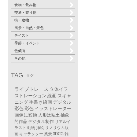
食物・飲み物
交通・乗り物
街・建物
風景・自然・景色
テイスト
季節・イベント
色傾向
その他
TAG
タグ
ライブトレース
立体イラ
ストレーション
線画
スキャ
ニング
手書き線画
デジタル
彩色
彩色
イラストレーター
画像に変換
人形は粘土
抽象
的作品
デジタル制作
リアルイ
ラスト
動物
挿絵
リノリウム版
画
キャラクター
風景
3DCG
雑