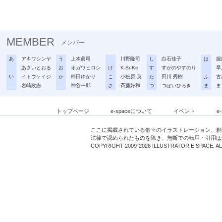
MEMBER
メンバー
あ
アキワシンヤ
う
上本眞司
川野隆司
し
白石佳子
は
服
あさいとおる
お
オガワヒロシ
け
K-SuKe
す
すがのやすのり
早
い
イトウケイジ
か
柿田ゆかり
こ
小松原 英
た
田川 秀樹
ふ
古
岩崎政志
神谷一郎
さ
斉藤好和
つ
つぼいひろき
ま
ま
トップページ
e-spaceについて
イベント
e
ここに掲載されている個々のイラストレーション、創
法律で認められたものを除き、無断での転用・引用は
COPYRIGHT 2009-2026 ILLUSTRATOR E SPACE. A