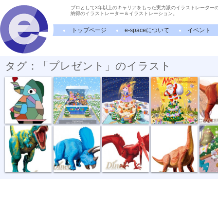
プロとして3年以上のキャリアをもった実力派のイラストレーター
納得のイラストレーター＆イラストレーション。
トップページ
e-spaceについて
イベント
タグ：「プレゼント」のイラスト
プレゼント
トイザラスポ...
魔法使いとケ...
メリークリス...
BANDA
BANDAI ワイ...
BANDAI ワイ...
BANDAI ワイ...
BANDAI ワイ...
冬の贈