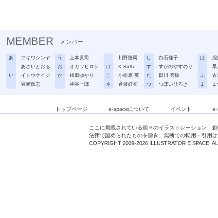
MEMBER
メンバー
あ
アキワシンヤ
う
上本眞司
川野隆司
し
白石佳子
は
服
あさいとおる
お
オガワヒロシ
け
K-SuKe
す
すがのやすのり
早
い
イトウケイジ
か
柿田ゆかり
こ
小松原 英
た
田川 秀樹
ふ
古
岩崎政志
神谷一郎
さ
斉藤好和
つ
つぼいひろき
ま
ま
トップページ
e-spaceについて
イベント
e
ここに掲載されている個々のイラストレーション、創
法律で認められたものを除き、無断での転用・引用は
COPYRIGHT 2009-2026 ILLUSTRATOR E SPACE. A