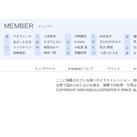
MEMBER
メンバー
あ
アキワシンヤ
う
上本眞司
川野隆司
し
白石佳子
は
服
あさいとおる
お
オガワヒロシ
け
K-SuKe
す
すがのやすのり
早
い
イトウケイジ
か
柿田ゆかり
こ
小松原 英
た
田川 秀樹
ふ
古
岩崎政志
神谷一郎
さ
斉藤好和
つ
つぼいひろき
ま
ま
トップページ
e-spaceについて
イベント
e
ここに掲載されている個々のイラストレーション、創
法律で認められたものを除き、無断での転用・引用は
COPYRIGHT 2009-2026 ILLUSTRATOR E SPACE. A