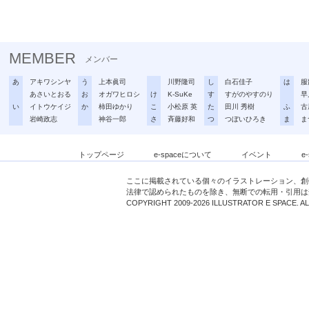
MEMBER
メンバー
あ
アキワシンヤ
う
上本眞司
川野隆司
し
白石佳子
は
服
あさいとおる
お
オガワヒロシ
け
K-SuKe
す
すがのやすのり
早
い
イトウケイジ
か
柿田ゆかり
こ
小松原 英
た
田川 秀樹
ふ
古
岩崎政志
神谷一郎
さ
斉藤好和
つ
つぼいひろき
ま
ま
トップページ
e-spaceについて
イベント
e
ここに掲載されている個々のイラストレーション、創
法律で認められたものを除き、無断での転用・引用は
COPYRIGHT 2009-2026 ILLUSTRATOR E SPACE. A