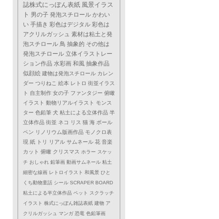
誌株式にっぽん表紙
風景イラス
ト
男の子
発泡スチロール
かわい
い
手描き
彩色はデジタル
彩色は
アクリルガッシュ
素材は粘土と発
泡スチロール
鳥
抽象的
その他は
発泡スチロール
立体イラストレー
ション作品
水彩画
和風
抽象作品
似顔絵
建物は発泡スチロール
カレン
ダー
つりねこ
絵本
レトロ
街並イラス
ト
自主制作
女の子
ファンタジー
俯瞰
イラスト
動物リアルイラスト
モンス
ター
色鉛筆
犬
粘土による立体作品
半
立体作品
街並
ネコ
リス
猫
海
ボール
ペン
リノリウム版画作品
モノクロ表
現
紙
トリ
リアル
サムネール
花
音楽
カット
俯瞰
クリスマス
ホラー
スケッ
チ
おしゃれ
鉛筆画
動画サムネール
粘土
細密な線画
レトロイラスト
和風景
ひと
くち動物童話
シール
SCRAPER BOARD
粘土による半立体作品
ペット
スクラッチ
イラスト
株式にっぽん雑誌表紙
建物
ア
クリルガッシュ
マンガ
恐竜
色鉛筆画