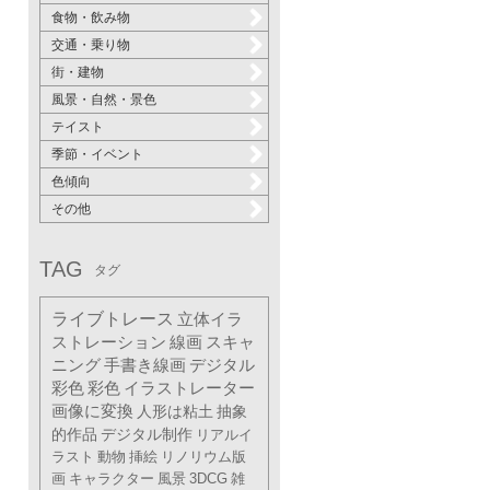
食物・飲み物
交通・乗り物
街・建物
風景・自然・景色
テイスト
季節・イベント
色傾向
その他
TAG
タグ
ライブトレース
立体イラ
ストレーション
線画
スキャ
ニング
手書き線画
デジタル
彩色
彩色
イラストレーター
画像に変換
人形は粘土
抽象
的作品
デジタル制作
リアルイ
ラスト
動物
挿絵
リノリウム版
画
キャラクター
風景
3DCG
雑