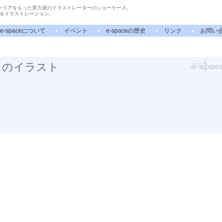
ャリアをもった実力派のイラストレーターのショーケース。
＆イラストレーション。
e-spaceについて
イベント
e-spaceの歴史
リンク
お問い
」のイラスト