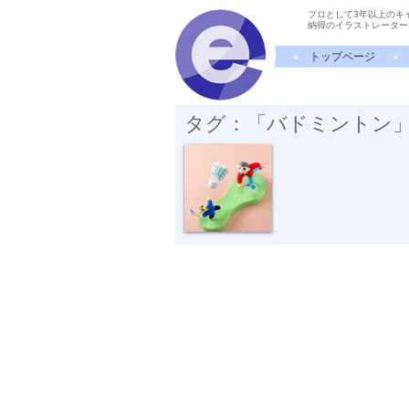
プロとして3年以上のキ
納得のイラストレーター
トップページ
タグ：「バドミントン
バドミントン