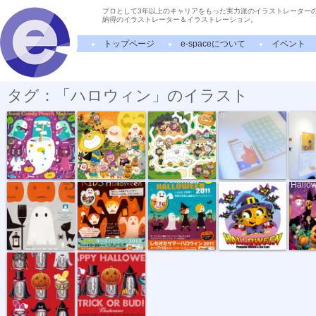
プロとして3年以上のキャリアをもった実力派のイラストレーター
納得のイラストレーター＆イラストレーション。
トップページ
e-spaceについて
イベント
タグ：「ハロウィン」のイラスト
おばけキャン...
Go To トラね...
「なんで？」...
“OBAKE” Photo
“OBAK
5
1
OBAKE No.3
“しもきたキ...
“しもきたサ...
ハロウィーン...
Happy
Hallo
バドワイザー...
バドワイザー...