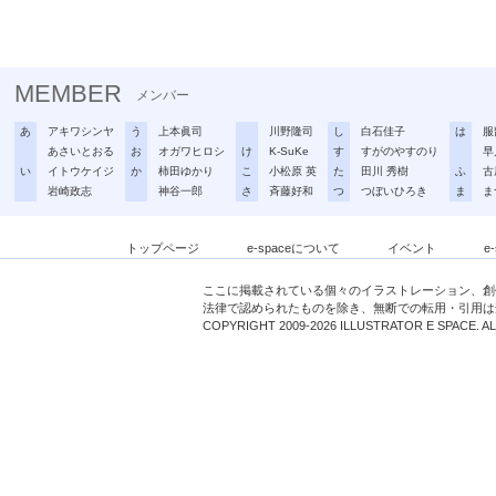
MEMBER
メンバー
あ
アキワシンヤ
う
上本眞司
川野隆司
し
白石佳子
は
服
あさいとおる
お
オガワヒロシ
け
K-SuKe
す
すがのやすのり
早
い
イトウケイジ
か
柿田ゆかり
こ
小松原 英
た
田川 秀樹
ふ
古
岩崎政志
神谷一郎
さ
斉藤好和
つ
つぼいひろき
ま
ま
トップページ
e-spaceについて
イベント
e
ここに掲載されている個々のイラストレーション、創
法律で認められたものを除き、無断での転用・引用は
COPYRIGHT 2009-2026 ILLUSTRATOR E SPACE. A