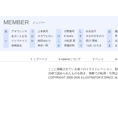
MEMBER
メンバー
あ
アキワシンヤ
う
上本眞司
川野隆司
し
白石佳子
は
服
あさいとおる
お
オガワヒロシ
け
K-SuKe
す
すがのやすのり
早
い
イトウケイジ
か
柿田ゆかり
こ
小松原 英
た
田川 秀樹
ふ
古
岩崎政志
神谷一郎
さ
斉藤好和
つ
つぼいひろき
ま
ま
トップページ
e-spaceについて
イベント
e
ここに掲載されている個々のイラストレーション、創
法律で認められたものを除き、無断での転用・引用は
COPYRIGHT 2009-2026 ILLUSTRATOR E SPACE. A