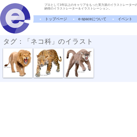
プロとして3年以上のキャリアをもった実力派のイラストレーター
納得のイラストレーター＆イラストレーション。
トップページ
e-spaceについて
イベント
タグ：「ネコ科」のイラスト
動物リアルイ...
動物リアルイ...
動物リアルイ...