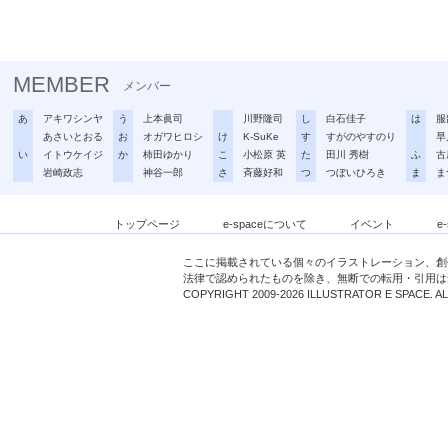
MEMBER
メンバー
あ
アキワシンヤ
う
上本眞司
川野隆司
し
白石佳子
は
服
あさいとおる
お
オガワヒロシ
け
K-SuKe
す
すがのやすのり
早
い
イトウケイジ
か
柿田ゆかり
こ
小松原 英
た
田川 秀樹
ふ
古
岩崎政志
神谷一郎
さ
斉藤好和
つ
つぼいひろき
ま
ま
トップページ
e-spaceについて
イベント
e
ここに掲載されている個々のイラストレーション、創
法律で認められたものを除き、無断での転用・引用は
COPYRIGHT 2009-2026 ILLUSTRATOR E SPACE. A