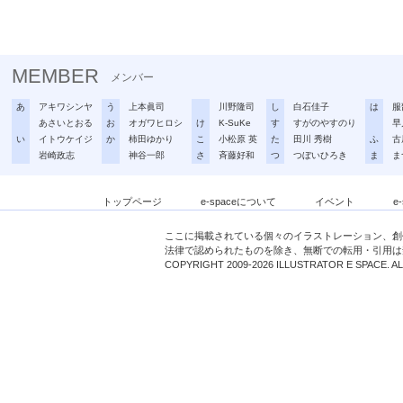
MEMBER
メンバー
あ
アキワシンヤ
う
上本眞司
川野隆司
し
白石佳子
は
服
あさいとおる
お
オガワヒロシ
け
K-SuKe
す
すがのやすのり
早
い
イトウケイジ
か
柿田ゆかり
こ
小松原 英
た
田川 秀樹
ふ
古
岩崎政志
神谷一郎
さ
斉藤好和
つ
つぼいひろき
ま
ま
トップページ
e-spaceについて
イベント
e
ここに掲載されている個々のイラストレーション、創
法律で認められたものを除き、無断での転用・引用は
COPYRIGHT 2009-2026 ILLUSTRATOR E SPACE. A