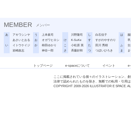
MEMBER
メンバー
あ
アキワシンヤ
う
上本眞司
川野隆司
し
白石佳子
は
服
あさいとおる
お
オガワヒロシ
け
K-SuKe
す
すがのやすのり
早
い
イトウケイジ
か
柿田ゆかり
こ
小松原 英
た
田川 秀樹
ふ
古
岩崎政志
神谷一郎
さ
斉藤好和
つ
つぼいひろき
ま
ま
トップページ
e-spaceについて
イベント
e
ここに掲載されている個々のイラストレーション、創
法律で認められたものを除き、無断での転用・引用は
COPYRIGHT 2009-2026 ILLUSTRATOR E SPACE. A