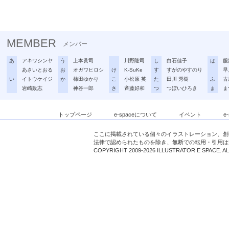
MEMBER
メンバー
あ
アキワシンヤ
う
上本眞司
川野隆司
し
白石佳子
は
服
あさいとおる
お
オガワヒロシ
け
K-SuKe
す
すがのやすのり
早
い
イトウケイジ
か
柿田ゆかり
こ
小松原 英
た
田川 秀樹
ふ
古
岩崎政志
神谷一郎
さ
斉藤好和
つ
つぼいひろき
ま
ま
トップページ
e-spaceについて
イベント
e
ここに掲載されている個々のイラストレーション、創
法律で認められたものを除き、無断での転用・引用は
COPYRIGHT 2009-2026 ILLUSTRATOR E SPACE. A