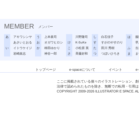
MEMBER
メンバー
あ
アキワシンヤ
う
上本眞司
川野隆司
し
白石佳子
は
服
あさいとおる
お
オガワヒロシ
け
K-SuKe
す
すがのやすのり
早
い
イトウケイジ
か
柿田ゆかり
こ
小松原 英
た
田川 秀樹
ふ
古
岩崎政志
神谷一郎
さ
斉藤好和
つ
つぼいひろき
ま
ま
トップページ
e-spaceについて
イベント
e
ここに掲載されている個々のイラストレーション、創
法律で認められたものを除き、無断での転用・引用は
COPYRIGHT 2009-2026 ILLUSTRATOR E SPACE. A