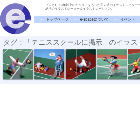
プロとして3年以上のキャリアをもった実力派のイラストレーター
納得のイラストレーター＆イラストレーション。
トップページ
e-spaceについて
イベント
タグ：「テニススクールに掲示」のイラス
テニスルール...
テニスルール...
テニスルール...
テニスルール...
テニスル