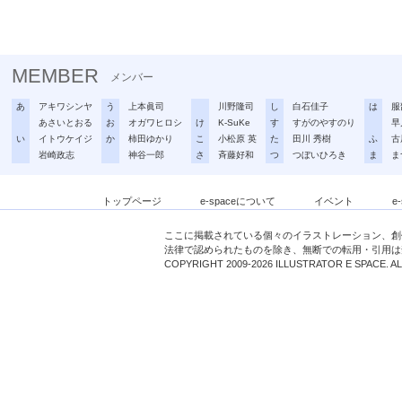
MEMBER
メンバー
あ
アキワシンヤ
う
上本眞司
川野隆司
し
白石佳子
は
服
あさいとおる
お
オガワヒロシ
け
K-SuKe
す
すがのやすのり
早
い
イトウケイジ
か
柿田ゆかり
こ
小松原 英
た
田川 秀樹
ふ
古
岩崎政志
神谷一郎
さ
斉藤好和
つ
つぼいひろき
ま
ま
トップページ
e-spaceについて
イベント
e
ここに掲載されている個々のイラストレーション、創
法律で認められたものを除き、無断での転用・引用は
COPYRIGHT 2009-2026 ILLUSTRATOR E SPACE. A