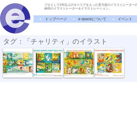
プロとして3年以上のキャリアをもった実力派のイラストレーター
納得のイラストレーター＆イラストレーション。
トップページ
e-spaceについて
イベント
タグ：「チャリティ」のイラスト
“複十字シー...
“複十字シー...
“複十字シー...
“複十字シー...