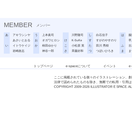
MEMBER
メンバー
あ
アキワシンヤ
う
上本眞司
川野隆司
し
白石佳子
は
服
あさいとおる
お
オガワヒロシ
け
K-SuKe
す
すがのやすのり
早
い
イトウケイジ
か
柿田ゆかり
こ
小松原 英
た
田川 秀樹
ふ
古
岩崎政志
神谷一郎
さ
斉藤好和
つ
つぼいひろき
ま
ま
トップページ
e-spaceについて
イベント
e
ここに掲載されている個々のイラストレーション、創
法律で認められたものを除き、無断での転用・引用は
COPYRIGHT 2009-2026 ILLUSTRATOR E SPACE. A