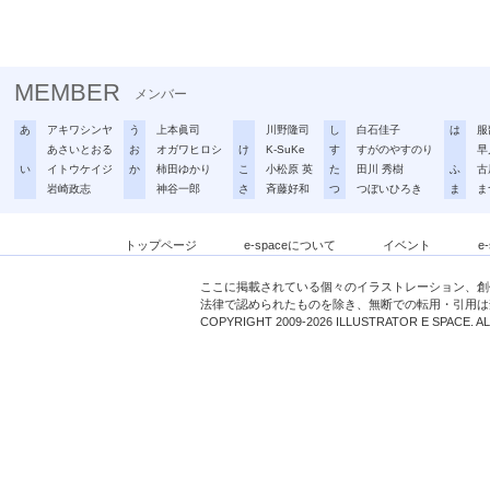
MEMBER
メンバー
あ
アキワシンヤ
う
上本眞司
川野隆司
し
白石佳子
は
服
あさいとおる
お
オガワヒロシ
け
K-SuKe
す
すがのやすのり
早
い
イトウケイジ
か
柿田ゆかり
こ
小松原 英
た
田川 秀樹
ふ
古
岩崎政志
神谷一郎
さ
斉藤好和
つ
つぼいひろき
ま
ま
トップページ
e-spaceについて
イベント
e
ここに掲載されている個々のイラストレーション、創
法律で認められたものを除き、無断での転用・引用は
COPYRIGHT 2009-2026 ILLUSTRATOR E SPACE. A