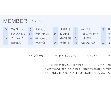
MEMBER
メンバー
あ
アキワシンヤ
う
上本眞司
川野隆司
し
白石佳子
は
服
あさいとおる
お
オガワヒロシ
け
K-SuKe
す
すがのやすのり
早
い
イトウケイジ
か
柿田ゆかり
こ
小松原 英
た
田川 秀樹
ふ
古
岩崎政志
神谷一郎
さ
斉藤好和
つ
つぼいひろき
ま
ま
トップページ
e-spaceについて
イベント
e
ここに掲載されている個々のイラストレーション、創
法律で認められたものを除き、無断での転用・引用は
COPYRIGHT 2009-2026 ILLUSTRATOR E SPACE. A