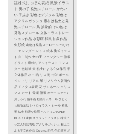
誌株式にっぽん表紙
風景イラス
ト
男の子
発泡スチロール
かわい
い
手描き
彩色はデジタル
彩色は
アクリルガッシュ
素材は粘土と発
泡スチロール
鳥
抽象的
その他は
発泡スチロール
立体イラストレー
ション作品
水彩画
和風
抽象作品
似顔絵
建物は発泡スチロール
つりね
こ
カレンダー
レトロ
絵本
街並イラス
ト
自主制作
女の子
ファンタジー
俯瞰
イラスト
動物リアルイラスト
モンス
ター
色鉛筆
犬
粘土による立体作品
半
立体作品
ネコ
猫
リス
海
街並
ボール
ペン
トリ
リアル
紙
リノリウム版画作
品
モノクロ表現
花
サムネール
クリス
マス
カット
音楽
俯瞰
ホラー
スケッチ
おしゃれ
鉛筆画
動画サムネール
ひとく
ち動物童話
レトロイラスト
シール
和風
景
粘土
細密な線画
ペット
SCRAPER
BOARD
建物
スクラッチイラスト
株式に
っぽん雑誌表紙
アクリルガッシュ
粘土に
よる半立体作品
Creema
恐竜
色鉛筆画
ポ