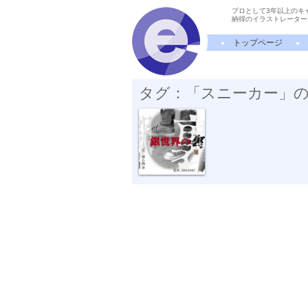
プロとして3年以上のキ
納得のイラストレーター
トップページ
タグ：「スニーカー」
銀世界の裏・...