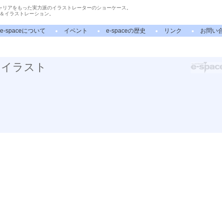
ャリアをもった実力派のイラストレーターのショーケース。
＆イラストレーション。
e-spaceについて
イベント
e-spaceの歴史
リンク
お問い
のイラスト