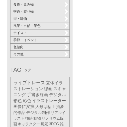
食物・飲み物
交通・乗り物
街・建物
風景・自然・景色
テイスト
季節・イベント
色傾向
その他
TAG
タグ
ライブトレース
立体イラ
ストレーション
線画
スキャ
ニング
手書き線画
デジタル
彩色
彩色
イラストレーター
画像に変換
人形は粘土
抽象
的作品
デジタル制作
リアルイ
ラスト
挿絵
動物
リノリウム版
画
キャラクター
風景
3DCG
雑