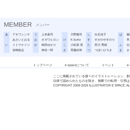
MEMBER
メンバー
あ
アキワシンヤ
う
上本眞司
川野隆司
し
白石佳子
は
服
あさいとおる
お
オガワヒロシ
け
K-SuKe
す
すがのやすのり
早
い
イトウケイジ
か
柿田ゆかり
こ
小松原 英
た
田川 秀樹
ふ
古
岩崎政志
神谷一郎
さ
斉藤好和
つ
つぼいひろき
ま
ま
トップページ
e-spaceについて
イベント
e
ここに掲載されている個々のイラストレーション、創
法律で認められたものを除き、無断での転用・引用は
COPYRIGHT 2009-2026 ILLUSTRATOR E SPACE. A