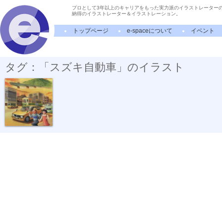
プロとして3年以上のキャリアをもった実力派のイラストレーター
納得のイラストレーター＆イラストレーション。
トップページ
e-spaceについて
イベント
タグ：「スズキ自動車」のイラスト
岐阜スズキ ...