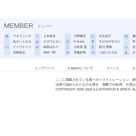
MEMBER
メンバー
あ
アキワシンヤ
う
上本眞司
川野隆司
し
白石佳子
は
服
あさいとおる
お
オガワヒロシ
け
K-SuKe
す
すがのやすのり
早
い
イトウケイジ
か
柿田ゆかり
こ
小松原 英
た
田川 秀樹
ふ
古
岩崎政志
神谷一郎
さ
斉藤好和
つ
つぼいひろき
ま
ま
トップページ
e-spaceについて
イベント
e
ここに掲載されている個々のイラストレーション、創
法律で認められたものを除き、無断での転用・引用は
COPYRIGHT 2009-2026 ILLUSTRATOR E SPACE. A