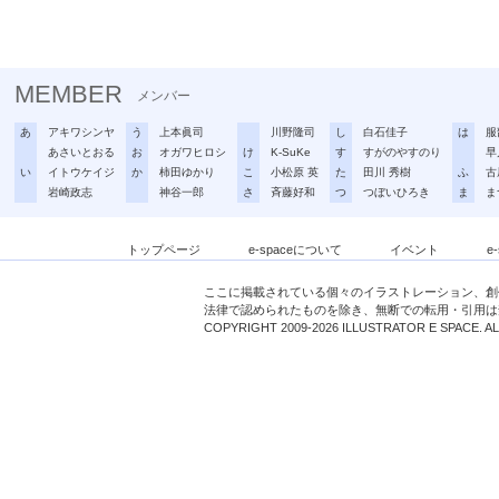
MEMBER
メンバー
あ
アキワシンヤ
う
上本眞司
川野隆司
し
白石佳子
は
服
あさいとおる
お
オガワヒロシ
け
K-SuKe
す
すがのやすのり
早
い
イトウケイジ
か
柿田ゆかり
こ
小松原 英
た
田川 秀樹
ふ
古
岩崎政志
神谷一郎
さ
斉藤好和
つ
つぼいひろき
ま
ま
トップページ
e-spaceについて
イベント
e
ここに掲載されている個々のイラストレーション、創
法律で認められたものを除き、無断での転用・引用は
COPYRIGHT 2009-2026 ILLUSTRATOR E SPACE. A