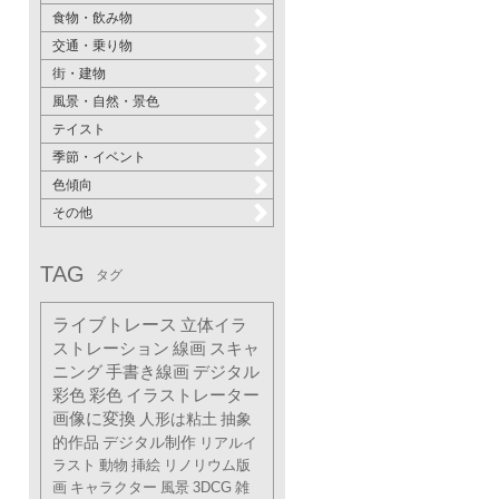
食物・飲み物
交通・乗り物
街・建物
風景・自然・景色
テイスト
季節・イベント
色傾向
その他
TAG
タグ
ライブトレース
立体イラ
ストレーション
線画
スキャ
ニング
手書き線画
デジタル
彩色
彩色
イラストレーター
画像に変換
人形は粘土
抽象
的作品
デジタル制作
リアルイ
ラスト
動物
挿絵
リノリウム版
画
キャラクター
風景
3DCG
雑