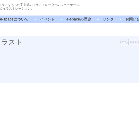
ャリアをもった実力派のイラストレーターのショーケース。
＆イラストレーション。
e-spaceについて
イベント
e-spaceの歴史
リンク
お問い
イラスト