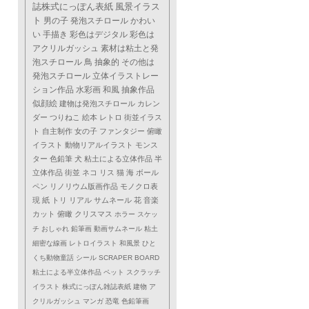
誌株式にっぽん表紙
風景イラス
ト
男の子
発泡スチロール
かわい
い
手描き
彩色はデジタル
彩色は
アクリルガッシュ
素材は粘土と発
泡スチロール
鳥
抽象的
その他は
発泡スチロール
立体イラストレー
ション作品
水彩画
和風
抽象作品
似顔絵
建物は発泡スチロール
カレン
ダー
つりねこ
絵本
レトロ
街並イラス
ト
自主制作
女の子
ファンタジー
俯瞰
イラスト
動物リアルイラスト
モンス
ター
色鉛筆
犬
粘土による立体作品
半
立体作品
街並
ネコ
リス
猫
海
ボール
ペン
リノリウム版画作品
モノクロ表
現
紙
トリ
リアル
サムネール
花
音楽
カット
俯瞰
クリスマス
ホラー
スケッ
チ
おしゃれ
鉛筆画
動画サムネール
粘土
細密な線画
レトロイラスト
和風景
ひと
くち動物童話
シール
SCRAPER BOARD
粘土による半立体作品
ペット
スクラッチ
イラスト
株式にっぽん雑誌表紙
建物
ア
クリルガッシュ
マンガ
恐竜
色鉛筆画