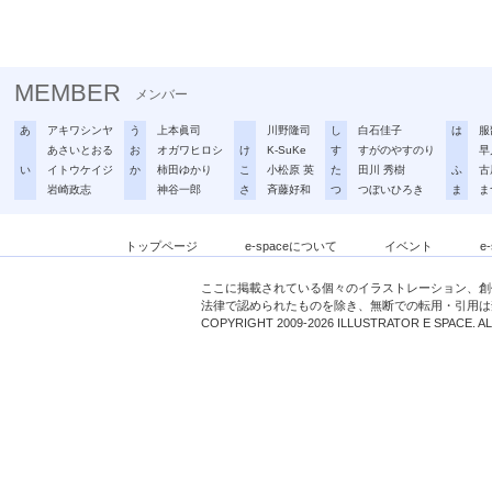
MEMBER
メンバー
あ
アキワシンヤ
う
上本眞司
川野隆司
し
白石佳子
は
服
あさいとおる
お
オガワヒロシ
け
K-SuKe
す
すがのやすのり
早
い
イトウケイジ
か
柿田ゆかり
こ
小松原 英
た
田川 秀樹
ふ
古
岩崎政志
神谷一郎
さ
斉藤好和
つ
つぼいひろき
ま
ま
トップページ
e-spaceについて
イベント
e
ここに掲載されている個々のイラストレーション、創
法律で認められたものを除き、無断での転用・引用は
COPYRIGHT 2009-2026 ILLUSTRATOR E SPACE. A