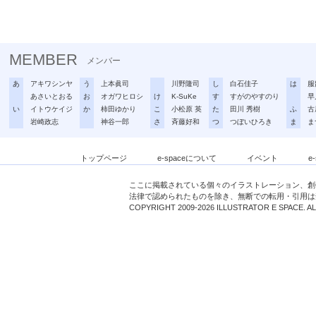
MEMBER
メンバー
あ
アキワシンヤ
う
上本眞司
川野隆司
し
白石佳子
は
服
あさいとおる
お
オガワヒロシ
け
K-SuKe
す
すがのやすのり
早
い
イトウケイジ
か
柿田ゆかり
こ
小松原 英
た
田川 秀樹
ふ
古
岩崎政志
神谷一郎
さ
斉藤好和
つ
つぼいひろき
ま
ま
トップページ
e-spaceについて
イベント
e
ここに掲載されている個々のイラストレーション、創
法律で認められたものを除き、無断での転用・引用は
COPYRIGHT 2009-2026 ILLUSTRATOR E SPACE. A