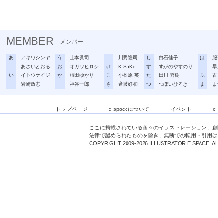
MEMBER
メンバー
あ
アキワシンヤ
う
上本眞司
川野隆司
し
白石佳子
は
服
あさいとおる
お
オガワヒロシ
け
K-SuKe
す
すがのやすのり
早
い
イトウケイジ
か
柿田ゆかり
こ
小松原 英
た
田川 秀樹
ふ
古
岩崎政志
神谷一郎
さ
斉藤好和
つ
つぼいひろき
ま
ま
トップページ
e-spaceについて
イベント
e
ここに掲載されている個々のイラストレーション、創
法律で認められたものを除き、無断での転用・引用は
COPYRIGHT 2009-2026 ILLUSTRATOR E SPACE. A