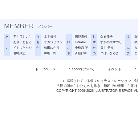
MEMBER
メンバー
あ
アキワシンヤ
う
上本眞司
川野隆司
し
白石佳子
は
服
あさいとおる
お
オガワヒロシ
け
K-SuKe
す
すがのやすのり
早
い
イトウケイジ
か
柿田ゆかり
こ
小松原 英
た
田川 秀樹
ふ
古
岩崎政志
神谷一郎
さ
斉藤好和
つ
つぼいひろき
ま
ま
トップページ
e-spaceについて
イベント
e
ここに掲載されている個々のイラストレーション、創
法律で認められたものを除き、無断での転用・引用は
COPYRIGHT 2009-2026 ILLUSTRATOR E SPACE. A