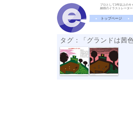
プロとして3年以上のキ
納得のイラストレーター
トップページ
タグ：「グランドは茜
グランドは茜色
グランドは茜色