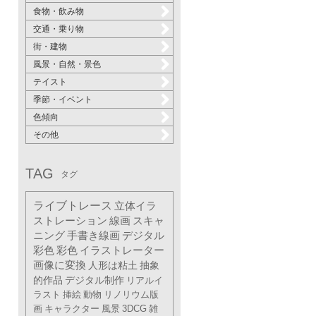
食物・飲み物
交通・乗り物
街・建物
風景・自然・景色
テイスト
季節・イベント
色傾向
その他
TAG
タグ
ライブトレース
立体イラ
ストレーション
線画
スキャ
ニング
手書き線画
デジタル
彩色
彩色
イラストレーター
画像に変換
人形は粘土
抽象
的作品
デジタル制作
リアルイ
ラスト
挿絵
動物
リノリウム版
画
キャラクター
風景
3DCG
雑