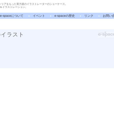
ャリアをもった実力派のイラストレーターのショーケース。
＆イラストレーション。
e-spaceについて
イベント
e-spaceの歴史
リンク
お問い
のイラスト