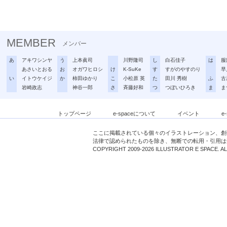
MEMBER
メンバー
あ
アキワシンヤ
う
上本眞司
川野隆司
し
白石佳子
は
服
あさいとおる
お
オガワヒロシ
け
K-SuKe
す
すがのやすのり
早
い
イトウケイジ
か
柿田ゆかり
こ
小松原 英
た
田川 秀樹
ふ
古
岩崎政志
神谷一郎
さ
斉藤好和
つ
つぼいひろき
ま
ま
トップページ
e-spaceについて
イベント
e
ここに掲載されている個々のイラストレーション、創
法律で認められたものを除き、無断での転用・引用は
COPYRIGHT 2009-2026 ILLUSTRATOR E SPACE. A