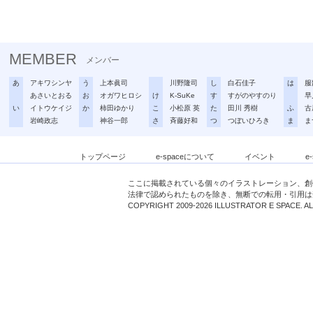
MEMBER
メンバー
あ
アキワシンヤ
う
上本眞司
川野隆司
し
白石佳子
は
服
あさいとおる
お
オガワヒロシ
け
K-SuKe
す
すがのやすのり
早
い
イトウケイジ
か
柿田ゆかり
こ
小松原 英
た
田川 秀樹
ふ
古
岩崎政志
神谷一郎
さ
斉藤好和
つ
つぼいひろき
ま
ま
トップページ
e-spaceについて
イベント
e
ここに掲載されている個々のイラストレーション、創
法律で認められたものを除き、無断での転用・引用は
COPYRIGHT 2009-2026 ILLUSTRATOR E SPACE. A