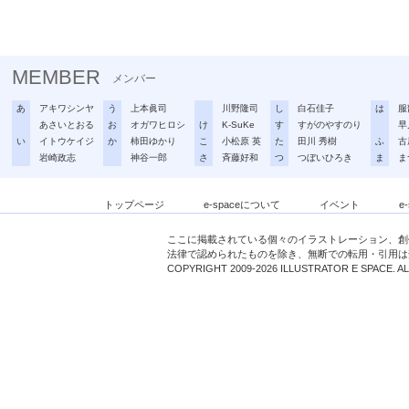
MEMBER
メンバー
あ
アキワシンヤ
う
上本眞司
川野隆司
し
白石佳子
は
服
あさいとおる
お
オガワヒロシ
け
K-SuKe
す
すがのやすのり
早
い
イトウケイジ
か
柿田ゆかり
こ
小松原 英
た
田川 秀樹
ふ
古
岩崎政志
神谷一郎
さ
斉藤好和
つ
つぼいひろき
ま
ま
トップページ
e-spaceについて
イベント
e
ここに掲載されている個々のイラストレーション、創
法律で認められたものを除き、無断での転用・引用は
COPYRIGHT 2009-2026 ILLUSTRATOR E SPACE. A