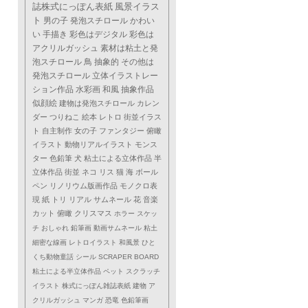
誌株式にっぽん表紙
風景イラス
ト
男の子
発泡スチロール
かわい
い
手描き
彩色はデジタル
彩色は
アクリルガッシュ
素材は粘土と発
泡スチロール
鳥
抽象的
その他は
発泡スチロール
立体イラストレー
ション作品
水彩画
和風
抽象作品
似顔絵
建物は発泡スチロール
カレン
ダー
つりねこ
絵本
レトロ
街並イラス
ト
自主制作
女の子
ファンタジー
俯瞰
イラスト
動物リアルイラスト
モンス
ター
色鉛筆
犬
粘土による立体作品
半
立体作品
街並
ネコ
リス
猫
海
ボール
ペン
リノリウム版画作品
モノクロ表
現
紙
トリ
リアル
サムネール
花
音楽
カット
俯瞰
クリスマス
ホラー
スケッ
チ
おしゃれ
鉛筆画
動画サムネール
粘土
細密な線画
レトロイラスト
和風景
ひと
くち動物童話
シール
SCRAPER BOARD
粘土による半立体作品
ペット
スクラッチ
イラスト
株式にっぽん雑誌表紙
建物
ア
クリルガッシュ
マンガ
恐竜
色鉛筆画