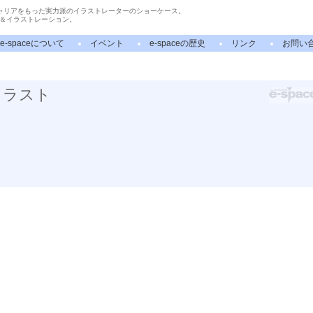
ャリアをもった実力派のイラストレーターのショーケース。
＆イラストレーション。
e-spaceについて
イベント
e-spaceの歴史
リンク
お問い
イラスト