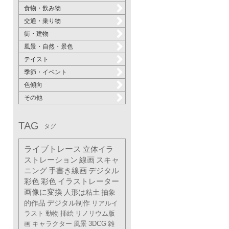
食物・飲み物
交通・乗り物
街・建物
風景・自然・景色
テイスト
季節・イベント
色傾向
その他
TAG
タグ
ライブトレース
立体イラ
ストレーション
線画
スキャ
ニング
手書き線画
デジタル
彩色
彩色
イラストレーター
画像に変換
人形は粘土
抽象
的作品
デジタル制作
リアルイ
ラスト
動物
挿絵
リノリウム版
画
キャラクター
風景
3DCG
雑