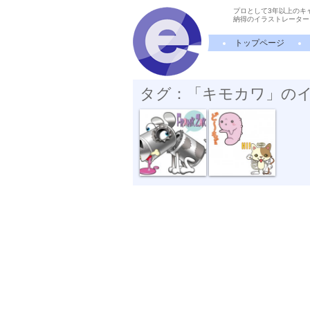
プロとして3年以上のキ
納得のイラストレーター
トップページ
タグ：「キモカワ」の
CANDOG
コマナちゃん...