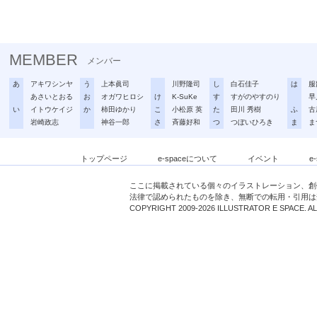
MEMBER
メンバー
あ
アキワシンヤ
う
上本眞司
川野隆司
し
白石佳子
は
服
あさいとおる
お
オガワヒロシ
け
K-SuKe
す
すがのやすのり
早
い
イトウケイジ
か
柿田ゆかり
こ
小松原 英
た
田川 秀樹
ふ
古
岩崎政志
神谷一郎
さ
斉藤好和
つ
つぼいひろき
ま
ま
トップページ
e-spaceについて
イベント
e
ここに掲載されている個々のイラストレーション、創
法律で認められたものを除き、無断での転用・引用は
COPYRIGHT 2009-2026 ILLUSTRATOR E SPACE. A