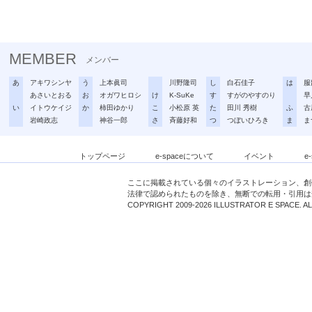
MEMBER
メンバー
あ
アキワシンヤ
う
上本眞司
川野隆司
し
白石佳子
は
服
あさいとおる
お
オガワヒロシ
け
K-SuKe
す
すがのやすのり
早
い
イトウケイジ
か
柿田ゆかり
こ
小松原 英
た
田川 秀樹
ふ
古
岩崎政志
神谷一郎
さ
斉藤好和
つ
つぼいひろき
ま
ま
トップページ
e-spaceについて
イベント
e
ここに掲載されている個々のイラストレーション、創
法律で認められたものを除き、無断での転用・引用は
COPYRIGHT 2009-2026 ILLUSTRATOR E SPACE. A