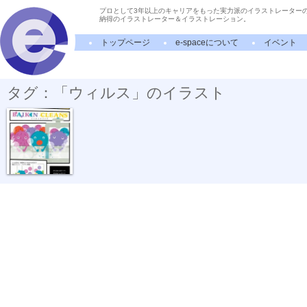
プロとして3年以上のキャリアをもった実力派のイラストレーター
納得のイラストレーター＆イラストレーション。
トップページ
e-spaceについて
イベント
タグ：「ウィルス」のイラスト
BAIKIN CLEANS