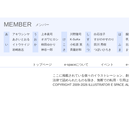
MEMBER
メンバー
あ
アキワシンヤ
う
上本眞司
川野隆司
し
白石佳子
は
服
あさいとおる
お
オガワヒロシ
け
K-SuKe
す
すがのやすのり
早
い
イトウケイジ
か
柿田ゆかり
こ
小松原 英
た
田川 秀樹
ふ
古
岩崎政志
神谷一郎
さ
斉藤好和
つ
つぼいひろき
ま
ま
トップページ
e-spaceについて
イベント
e
ここに掲載されている個々のイラストレーション、創
法律で認められたものを除き、無断での転用・引用は
COPYRIGHT 2009-2026 ILLUSTRATOR E SPACE. A