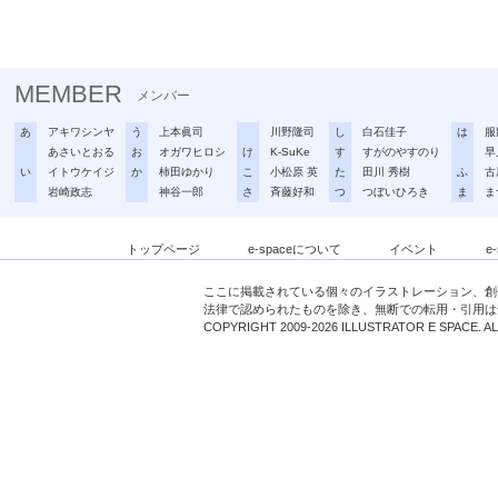
MEMBER
メンバー
あ
アキワシンヤ
う
上本眞司
川野隆司
し
白石佳子
は
服
あさいとおる
お
オガワヒロシ
け
K-SuKe
す
すがのやすのり
早
い
イトウケイジ
か
柿田ゆかり
こ
小松原 英
た
田川 秀樹
ふ
古
岩崎政志
神谷一郎
さ
斉藤好和
つ
つぼいひろき
ま
ま
トップページ
e-spaceについて
イベント
e
ここに掲載されている個々のイラストレーション、創
法律で認められたものを除き、無断での転用・引用は
COPYRIGHT 2009-2026 ILLUSTRATOR E SPACE. A