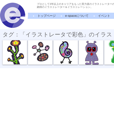
プロとして3年以上のキャリアをもった実力派のイラストレーター
納得のイラストレーター＆イラストレーション。
トップページ
e-spaceについて
イベント
タグ：「イラストレータで彩色」のイラス
花が咲く
結びつく
散歩の習慣
アメフラシ
脱皮す